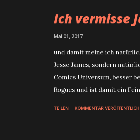
Ich vermisse J
Mai 01, 2017
und damit meine ich natürli
Jesse James, sondern natürl
Comics Universum, besser bek
Rogues und ist damit ein Fei
Mitglieder der Rogues, wie 
TEILEN
KOMMENTAR VERÖFFENTLICH
vorgibt ein Freund von Flash z
enger Freund von Barry Allen 
etwas wie Freundschaft zu Fl