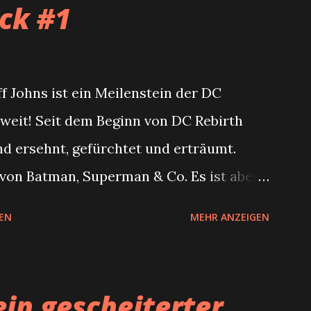
ck #1
e und Carmine Infantino. Er war fast
 Flash und hatte seinen ersten Auftritt
 Vor allem während der Mini-Serie
 Johns ist ein Meilenstein der DC
e beim Dino Verlag in einem JLA
 weit! Seit dem Beginn von DC Rebirth
urde, wurde ich zum großen Fan des
d ersehnt, gefürchtet und erträumt.
y um ihn und Pied Piper während des
 von Batman, Superman & Co. Es ist aber
mir gut gefallen. Ich fand es daher...
 einer der grandiosesten Superhelden
EN
MEHR ANZEIGEN
. Neuer Artikel (Doomsday Clock #1) ist
Doomsday Clock #1 #Batman,
#Featured, #GaryFrank, #GeoffJohns,
ein gescheiterter