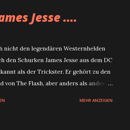
ames Jesse ....
ch nicht den legendären Westernhelden
ich den Schurken James Jesse aus dem DC
annt als der Trickster. Er gehört zu den
nd von The Flash, aber anders als andere
Captain Cold der im Grunde maximal
EN
MEHR ANZEIGEN
u sein und Pied Piper, der ja wirklich ein
wurde, ist er geläutert und es entstand
ash. Erschaffen wurde James Jesse alias