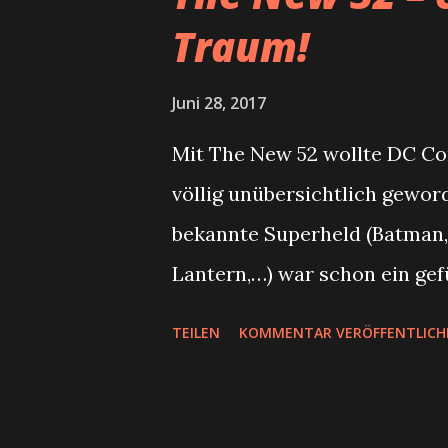
#Rorschach, #Superman, #
Traum!
Juni 28, 2017
Mit The New 52 wollte DC Co
völlig unübersichtlich gewo
bekannte Superheld (Batman,
Lantern,…) war schon ein ge
ist dann doch wieder zurück
TEILEN
KOMMENTAR VERÖFFENTLICH
unzählige Mal gestört und da
wieder Parallelwelten und d
ein stetiger Austausch von H